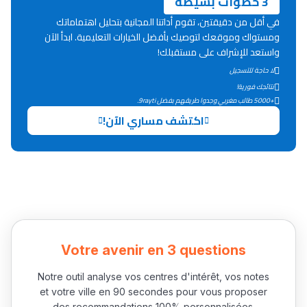
3 خطوات بسيطة
Lycée Maroc
في أقل من دقيقتين، تقوم أداتنا المجانية بتحليل اهتماماتك
ومستواك وموقعك لتوصيك بأفضل الخيارات التعليمية. ابدأ الآن
التعليم الثانوي التأهيلي
واستعد للإشراف على مستقبلك!
لا حاجة للتسجيل
Collège au Maroc
نتائجك فورية!
+5000 طالب مغربي وجدوا طريقهم بفضل 9rayti.
التعليم الثانوي الإعدادي
اكتشف مساري الآن!
Post-Bac
+ de 78 Sujets
Interviews/Vidéos
+ de 89 Interviews/Vidéos
Votre avenir en 3 questions
Notre outil analyse vos centres d'intérêt, vos notes
دليل المهن
et votre ville en 90 secondes pour vous proposer
des recommandations 100% personnalisées.