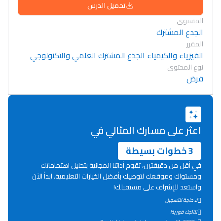
تحميل الدرس
المستوى
الجدع المشترك
المقرر
الفيزياء والكيمياء الجذع المشترك العلمي والتكنولوجي
نوع المحتوى
فرض
اعثر على مسارك المثالي في
3 خطوات بسيطة
في أقل من دقيقتين، تقوم أداتنا المجانية بتحليل اهتماماتك
ومستواك وموقعك لتوصيك بأفضل الخيارات التعليمية. ابدأ الآن
واستعد للإشراف على مستقبلك!
Lycée Maroc
لا حاجة للتسجيل
نتائجك فورية!
التعليم الثانوي التأهيلي