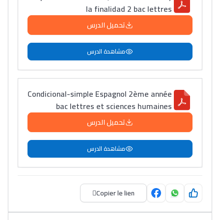
la finalidad 2 bac lettres
تحميل الدرس
مشاهدة الدرس
Ki Derti Liha
باش تقدر تساعد الناس
Condicional-simple Espagnol 2ème année
يلقاو التوازن من الدّاخل
bac lettres et sciences humaines
ومن الخارج، بشرى
تحميل الدرس
أمسكين بنات مسارها
خطوة بخطوة - مترجم
القراية و الخدمة فمجال
مشاهدة الدرس
تقويم البصر مع المختصّة
مريم الزواكي
Copier le lien
مسار عبد العزيز فتيشي،
المبدع فمجال الديكور و