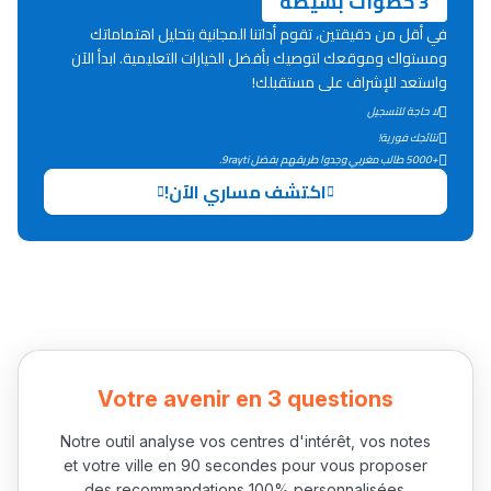
3 خطوات بسيطة
في أقل من دقيقتين، تقوم أداتنا المجانية بتحليل اهتماماتك
ومستواك وموقعك لتوصيك بأفضل الخيارات التعليمية. ابدأ الآن
واستعد للإشراف على مستقبلك!
لا حاجة للتسجيل
نتائجك فورية!
+5000 طالب مغربي وجدوا طريقهم بفضل 9rayti.
اكتشف مساري الآن!
Votre avenir en 3 questions
Notre outil analyse vos centres d'intérêt, vos notes
et votre ville en 90 secondes pour vous proposer
des recommandations 100% personnalisées.