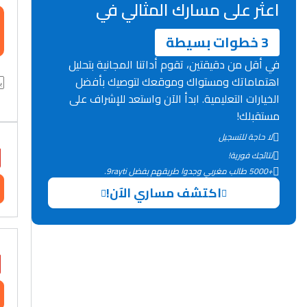
اعثر على مسارك المثالي في
3 خطوات بسيطة
في أقل من دقيقتين، تقوم أداتنا المجانية بتحليل
اهتماماتك ومستواك وموقعك لتوصيك بأفضل
الخيارات التعليمية. ابدأ الآن واستعد للإشراف على
مستقبلك!
لا حاجة للتسجيل
نتائجك فورية!
+5000 طالب مغربي وجدوا طريقهم بفضل 9rayti.
اكتشف مساري الآن!