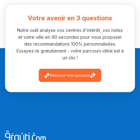
باش تقدر تساعد الناس
يلقاو التوازن من الدّاخل
Votre avenir en 3 questions
ومن الخارج، بشرى
Notre outil analyse vos centres d'intérêt, vos notes
أمسكين بنات مسارها
et votre ville en 90 secondes pour vous proposer
خطوة بخطوة - مترجم
القراية و الخدمة فمجال
des recommandations 100% personnalisées.
تقويم البصر مع المختصّة
Essayez-le gratuitement - votre parcours idéal est à
un clic !
مريم الزواكي
Découvrir mon parcours
مسار عبد العزيز فتيشي،
المبدع فمجال الديكور و
النحت اللي كيحلم يحيي
أكادير أوفلا
سقطت فالباك و سنة
2011 بدّلاتني بزّاف، مسار
إلياس أريدال، إطار