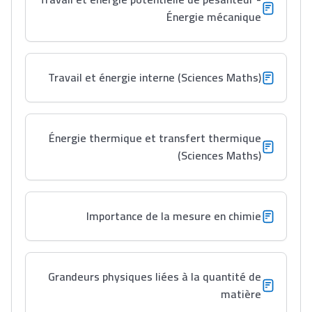
Énergie mécanique
Lycée Maroc
Travail et énergie interne (Sciences Maths)
التعليم الثانوي التأهيلي
Collège au Maroc
Énergie thermique et transfert thermique
(Sciences Maths)
التعليم الثانوي الإعدادي
Post-Bac
Importance de la mesure en chimie
+ de 78 Sujets
Interviews/Vidéos
Grandeurs physiques liées à la quantité de
+ de 89 Interviews/Vidéos
matière