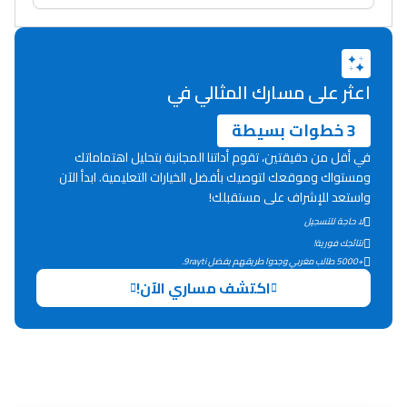
دليل المهن
ما يزيد عن 149 مهنة
اعثر على مسارك المثالي في
دليل التوجيه
3 خطوات بسيطة
في أقل من دقيقتين، تقوم أداتنا المجانية بتحليل اهتماماتك
التوجيه بالثانوي و الإعدادي
ومستواك وموقعك لتوصيك بأفضل الخيارات التعليمية. ابدأ الآن
واستعد للإشراف على مستقبلك!
لا حاجة للتسجيل
نتائجك فورية!
+5000 طالب مغربي وجدوا طريقهم بفضل 9rayti.
اكتشف مساري الآن!
Ki Derti Liha