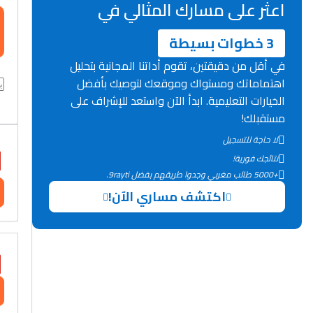
اعثر على مسارك المثالي في
3 خطوات بسيطة
في أقل من دقيقتين، تقوم أداتنا المجانية بتحليل
اهتماماتك ومستواك وموقعك لتوصيك بأفضل
الخيارات التعليمية. ابدأ الآن واستعد للإشراف على
مستقبلك!
لا حاجة للتسجيل
نتائجك فورية!
+5000 طالب مغربي وجدوا طريقهم بفضل 9rayti.
اكتشف مساري الآن!