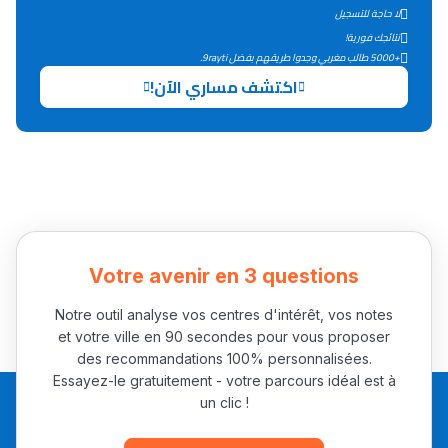
لا حاجة للتسجيل
التعليم الثانوي التأهيلي
نتائجك فورية!
+5000 طالب مغربي وجدوا طريقهم بفضل 9rayti.
Collège au Maroc
اكتشف مساري الآن!
التعليم الثانوي الإعدادي
Post-Bac
+ de 78 Sujets
Interviews/Vidéos
Votre avenir en 3 questions
+ de 89 Interviews/Vidéos
Notre outil analyse vos centres d'intérêt, vos notes
et votre ville en 90 secondes pour vous proposer
des recommandations 100% personnalisées.
دليل المهن
Essayez-le gratuitement - votre parcours idéal est à
un clic !
ما يزيد عن 149 مهنة