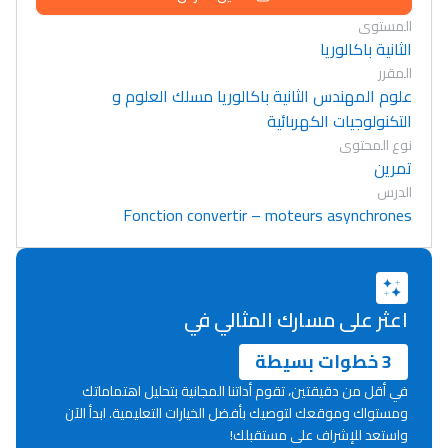
المستوى
الثانية باكالوريا
المقرر
علوم المهندس الثانية باكالوريا مسلك العلوم و
التكنولوجيات الكهربائية
نوع المحتوى
تمرين
الدرس
Fonction convertir – moteurs asynchrones
اعثر على مسارك المثالي في
3 خطوات بسيطة
في أقل من دقيقتين، تقوم أداتنا المجانية بتحليل اهتماماتك
ومستواك وموقعك لتوصيك بأفضل الخيارات التعليمية. ابدأ الآن
واستعد للإشراف على مستقبلك!
Lycée Maroc