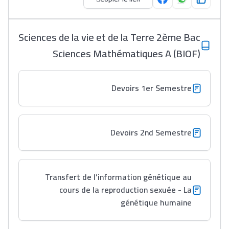
Collège au Maroc
Sciences de la vie et de la Terre 2ème Bac
التعليم الثانوي الإعدادي
Sciences Mathématiques A (BIOF)
Post-Bac
+ de 78 Sujets
Devoirs 1er Semestre
Interviews/Vidéos
Devoirs 2nd Semestre
+ de 89 Interviews/Vidéos
دليل المهن
Transfert de l’information génétique au
cours de la reproduction sexuée - La
ما يزيد عن 149 مهنة
génétique humaine
دليل التوجيه