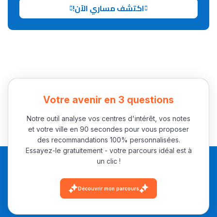
اكتشف مساري الآن!
تقويم البصر مع المختصّة
مريم الزواكي
مسار عبد العزيز فتيشي،
المبدع فمجال الديكور و
النحت اللي كيحلم يحيي
أكادير أوفلا
Votre avenir en 3 questions
سقطت فالباك و سنة
2011 بدّلاتني بزّاف، مسار
Notre outil analyse vos centres d'intérêt, vos notes
et votre ville en 90 secondes pour vous proposer
إلياس أريدال، إطار
des recommandations 100% personnalisées.
فمنظّمة دولية
Essayez-le gratuitement - votre parcours idéal est à
مهنة التّرجمة، العمل
un clic !
التّطوّعي، التّشبيك و
أشياء أخرى مع مامودو
Découvrir mon parcours
سامورا