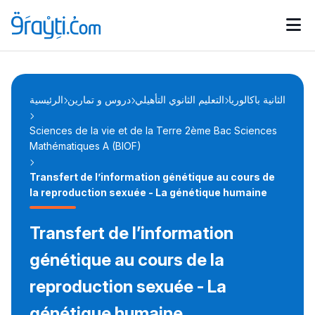
Catégories
Calendrier des concours
Annonces bourses
d'actualités
الثانية باكالوريا
التعليم الثانوي التأهيلي
دروس و تمارين
الرئيسية
Sciences de la vie et de la Terre 2ème Bac Sciences
Mathématiques A (BIOF)
Transfert de l’information génétique au cours de
la reproduction sexuée - La génétique humaine
Transfert de l’information
génétique au cours de la
reproduction sexuée - La
génétique humaine