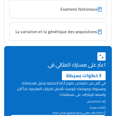
التوجيه بالثانوي و الإعدادي
Examens Nationaux
La variation et la génétique des populations
اعثر على مسارك المثالي في
Ki Derti Liha
3 خطوات بسيطة
في أقل من دقيقتين، تقوم أداتنا المجانية بتحليل اهتماماتك
باش تقدر تساعد الناس
ومستواك وموقعك لتوصيك بأفضل الخيارات التعليمية. ابدأ الآن
يلقاو التوازن من الدّاخل
واستعد للإشراف على مستقبلك!
ومن الخارج، بشرى
لا حاجة للتسجيل
أمسكين بنات مسارها
نتائجك فورية!
خطوة بخطوة - مترجم
القراية و الخدمة فمجال
+5000 طالب مغربي وجدوا طريقهم بفضل 9rayti.