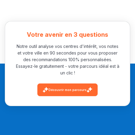
مريم الزواكي
مسار عبد العزيز فتيشي،
المبدع فمجال الديكور و
النحت اللي كيحلم يحيي
Votre avenir en 3 questions
أكادير أوفلا
Notre outil analyse vos centres d'intérêt, vos notes
سقطت فالباك و سنة
et votre ville en 90 secondes pour vous proposer
2011 بدّلاتني بزّاف، مسار
des recommandations 100% personnalisées.
Essayez-le gratuitement - votre parcours idéal est à
إلياس أريدال، إطار
un clic !
فمنظّمة دولية
مهنة التّرجمة، العمل
Découvrir mon parcours
التّطوّعي، التّشبيك و
أشياء أخرى مع مامودو
سامورا
بطلة المغرب فالقفز
الطولي، ملاك البردع