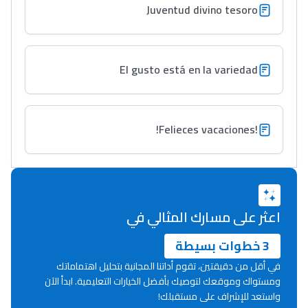
Juventud divino tesoro
التعليم الثانوي التأهيلي
Collège au Maroc
El gusto está en la variedad
التعليم الثانوي الإعدادي
Post-Bac
!Felieces vacaciones!
+ de 78 Sujets
Interviews/Vidéos
+ de 89 Interviews/Vidéos
اعثر على مسارك المثالي في
3 خطوات بسيطة
دليل المهن
في أقل من دقيقتين، تقوم أداتنا المجانية بتحليل اهتماماتك
ما يزيد عن 149 مهنة
ومستواك وموقعك لتوصيك بأفضل الخيارات التعليمية. ابدأ الآن
واستعد للإشراف على مستقبلك!