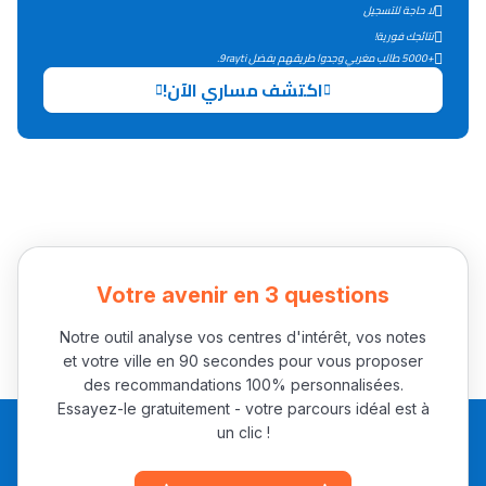
لا حاجة للتسجيل
دليل التوجيه
نتائجك فورية!
+5000 طالب مغربي وجدوا طريقهم بفضل 9rayti.
التوجيه بالثانوي و الإعدادي
اكتشف مساري الآن!
Votre avenir en 3 questions
Ki Derti Liha
Notre outil analyse vos centres d'intérêt, vos notes
et votre ville en 90 secondes pour vous proposer
باش تقدر تساعد الناس
des recommandations 100% personnalisées.
Essayez-le gratuitement - votre parcours idéal est à
يلقاو التوازن من الدّاخل
un clic !
ومن الخارج، بشرى
أمسكين بنات مسارها