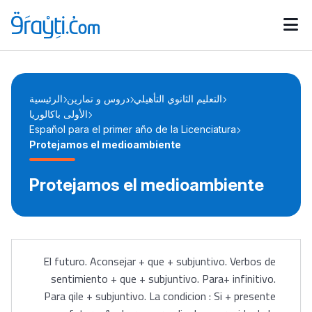
Catégories
Calendrier des concours
Annonces bourses
d'actualités
التعليم الثانوي التأهيلي
دروس و تمارين
الرئيسية
الأولى باكالوريا
Español para el primer año de la Licenciatura
Protejamos el medioambiente
Protejamos el medioambiente
El futuro. Aconsejar + que + subjuntivo. Verbos de
sentimiento + que + subjuntivo. Para+ infinitivo.
Para qile + subjuntivo. La condicion : Si + presente