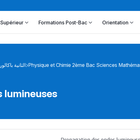
Supérieur
Formations Post-Bac
Orientation
الثانية باكالور
Physique et Chimie 2ème Bac Sciences Mathéma
s lumineuses
Propagation des ondes lumineus