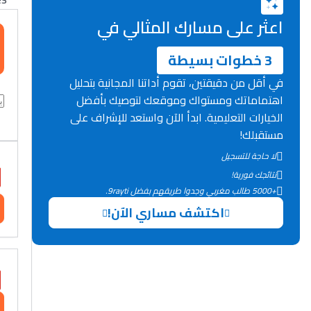
اعثر على مسارك المثالي في
3 خطوات بسيطة
في أقل من دقيقتين، تقوم أداتنا المجانية بتحليل
اهتماماتك ومستواك وموقعك لتوصيك بأفضل
الخيارات التعليمية. ابدأ الآن واستعد للإشراف على
مستقبلك!
لا حاجة للتسجيل
نتائجك فورية!
+5000 طالب مغربي وجدوا طريقهم بفضل 9rayti.
اكتشف مساري الآن!