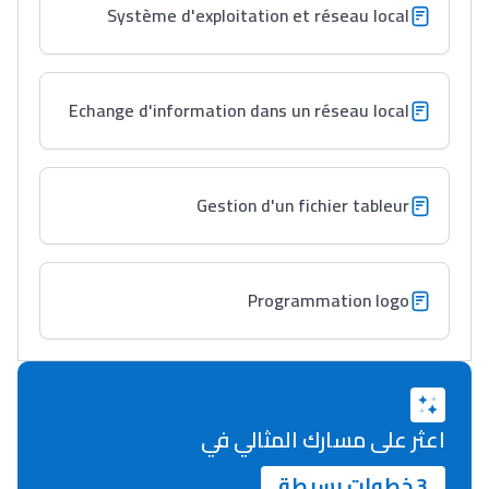
Système d'exploitation et réseau local
أشياء أخرى مع مامودو
سامورا
بطلة المغرب فالقفز
Echange d'information dans un réseau local
الطولي، ملاك البردع
كتحكي على تجربتها
فالرّياضة و الدّراسة
Gestion d'un fichier tableur
Programmation logo
اعثر على مسارك المثالي في
3 خطوات بسيطة