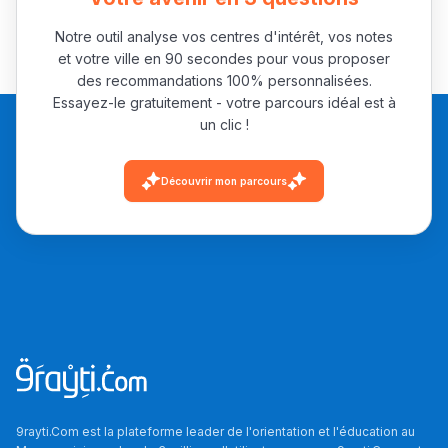
Notre outil analyse vos centres d'intérêt, vos notes
et votre ville en 90 secondes pour vous proposer
des recommandations 100% personnalisées.
Essayez-le gratuitement - votre parcours idéal est à
un clic !
Ki Derti Liha
Découvrir mon parcours
باش تقدر تساعد الناس
يلقاو التوازن من الدّاخل
ومن الخارج، بشرى
أمسكين بنات مسارها
خطوة بخطوة - مترجم
القراية و الخدمة فمجال
تقويم البصر مع المختصّة
مريم الزواكي
9rayti.Com est la plateforme leader de l'orientation et l'éducation au
مسار عبد العزيز فتيشي،