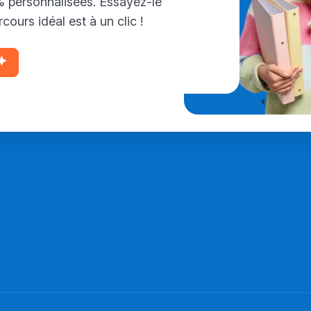
personnalisées. Essayez-le
cours idéal est à un clic !