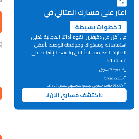
اعثر على مسارك المثالي في
3 خطوات بسيطة
في أقل من دقيقتين، تقوم أداتنا المجانية بتحليل
اهتماماتك ومستواك وموقعك لتوصيك بأفضل
الخيارات التعليمية. ابدأ الآن واستعد للإشراف على
مستقبلك!
لا حاجة للتسجيل
نتائجك فورية!
+5000 طالب مغربي وجدوا طريقهم بفضل 9rayti.
اكتشف مساري الآن!