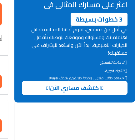
اعثر على مسارك المثالي في
3 خطوات بسيطة
في أقل من دقيقتين، تقوم أداتنا المجانية بتحليل
اهتماماتك ومستواك وموقعك لتوصيك بأفضل
الخيارات التعليمية. ابدأ الآن واستعد للإشراف على
مستقبلك!
لا حاجة للتسجيل
نتائجك فورية!
+5000 طالب مغربي وجدوا طريقهم بفضل 9rayti.
اكتشف مساري الآن!