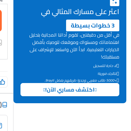
اعثر على مسارك المثالي في
3 خطوات بسيطة
في أقل من دقيقتين، تقوم أداتنا المجانية بتحليل
اهتماماتك ومستواك وموقعك لتوصيك بأفضل
الخيارات التعليمية. ابدأ الآن واستعد للإشراف على
مستقبلك!
لا حاجة للتسجيل
نتائجك فورية!
+5000 طالب مغربي وجدوا طريقهم بفضل 9rayti.
اكتشف مساري الآن!
)