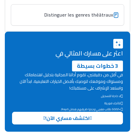
Distinguer les genres théâtraux
اعثر على مسارك المثالي في
3 خطوات بسيطة
في أقل من دقيقتين، تقوم أداتنا المجانية بتحليل اهتماماتك
ومستواك وموقعك لتوصيك بأفضل الخيارات التعليمية. ابدأ الآن
واستعد للإشراف على مستقبلك!
لا حاجة للتسجيل
نتائجك فورية!
+5000 طالب مغربي وجدوا طريقهم بفضل 9rayti.
اكتشف مساري الآن!