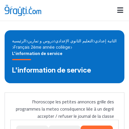
Catégories
Calendrier des concours
Annonces bourses
d'actualités
الثانية إعدادي
التعليم الثانوي الإعدادي
دروس و تمارين
الرئيسية
Français 2ème année collège
L'information de service
L'information de service
l'horoscope les petites annonces grille des
programmes la meteo conséquence liée à un degré
accepter / refuser le journal de la classe