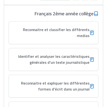
مريم الزواكي
Français 2ème année collège
مسار عبد العزيز فتيشي،
المبدع فمجال الديكور و
Reconnaitre et classifier les différents
النحت اللي كيحلم يحيي
medias
أكادير أوفلا
سقطت فالباك و سنة
2011 بدّلاتني بزّاف، مسار
Identifier et analyser les caractéristiques
إلياس أريدال، إطار
générales d'un texte journalistique
فمنظّمة دولية
مهنة التّرجمة، العمل
التّطوّعي، التّشبيك و
Reconnaitre et expliquer les différentes
أشياء أخرى مع مامودو
formes d'écrit dans un journal
سامورا
بطلة المغرب فالقفز
الطولي، ملاك البردع