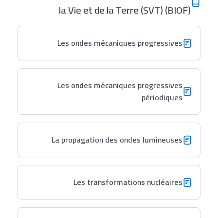
إلياس أريدال، إطار
la Vie et de la Terre (SVT) (BIOF)
فمنظّمة دولية
مهنة التّرجمة، العمل
Les ondes mécaniques progressives
التّطوّعي، التّشبيك و
أشياء أخرى مع مامودو
سامورا
Les ondes mécaniques progressives
بطلة المغرب فالقفز
périodiques
الطولي، ملاك البردع
كتحكي على تجربتها
فالرّياضة و الدّراسة
La propagation des ondes lumineuses
Les transformations nucléaires