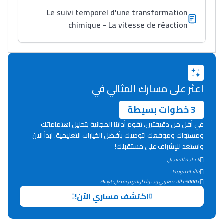
Le suivi temporel d'une transformation
chimique - La vitesse de réaction
اعثر على مسارك المثالي في
3 خطوات بسيطة
في أقل من دقيقتين، تقوم أداتنا المجانية بتحليل اهتماماتك
ومستواك وموقعك لتوصيك بأفضل الخيارات التعليمية. ابدأ الآن
واستعد للإشراف على مستقبلك!
لا حاجة للتسجيل
نتائجك فورية!
+5000 طالب مغربي وجدوا طريقهم بفضل 9rayti.
اكتشف مساري الآن!