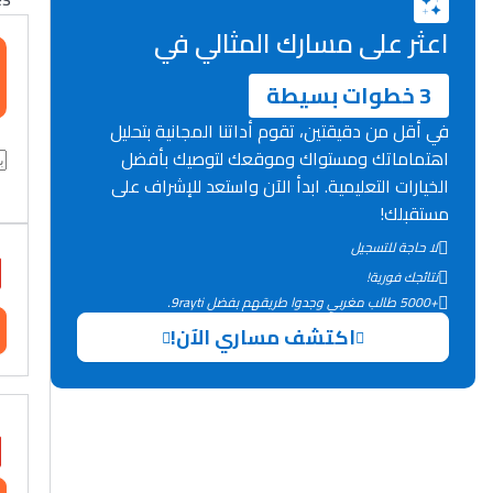
اعثر على مسارك المثالي في
3 خطوات بسيطة
في أقل من دقيقتين، تقوم أداتنا المجانية بتحليل
اهتماماتك ومستواك وموقعك لتوصيك بأفضل
الخيارات التعليمية. ابدأ الآن واستعد للإشراف على
مستقبلك!
لا حاجة للتسجيل
نتائجك فورية!
+5000 طالب مغربي وجدوا طريقهم بفضل 9rayti.
اكتشف مساري الآن!