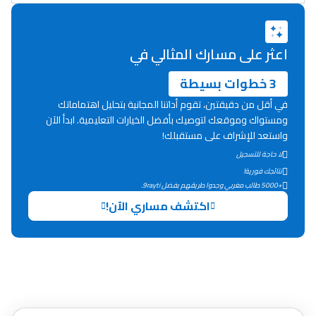
دليل المهن
ما يزيد عن 149 مهنة
اعثر على مسارك المثالي في
3 خطوات بسيطة
دليل التوجيه
في أقل من دقيقتين، تقوم أداتنا المجانية بتحليل اهتماماتك
التوجيه بالثانوي و الإعدادي
ومستواك وموقعك لتوصيك بأفضل الخيارات التعليمية. ابدأ الآن
واستعد للإشراف على مستقبلك!
لا حاجة للتسجيل
نتائجك فورية!
+5000 طالب مغربي وجدوا طريقهم بفضل 9rayti.
اكتشف مساري الآن!
Ki Derti Liha