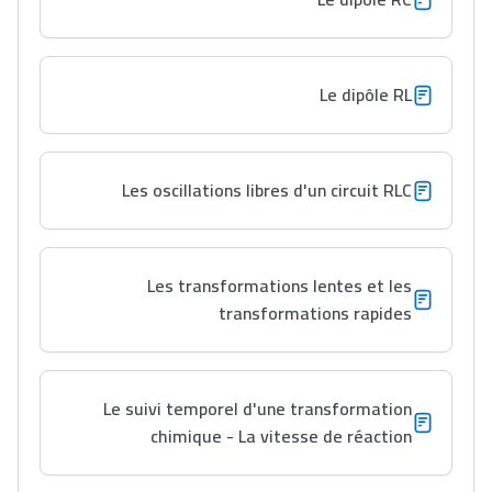
Lycée Maroc
Le dipôle RL
التعليم الثانوي التأهيلي
Les oscillations libres d'un circuit RLC
Collège au Maroc
التعليم الثانوي الإعدادي
Les transformations lentes et les
Post-Bac
transformations rapides
+ de 78 Sujets
Le suivi temporel d'une transformation
Interviews/Vidéos
chimique - La vitesse de réaction
+ de 89 Interviews/Vidéos