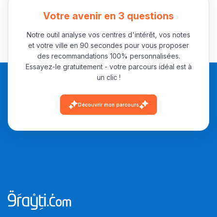
باش تقدر تساعد الناس
Votre avenir en 3 questions
يلقاو التوازن من الدّاخل
ومن الخارج، بشرى
Notre outil analyse vos centres d'intérêt, vos notes
أمسكين بنات مسارها
et votre ville en 90 secondes pour vous proposer
des recommandations 100% personnalisées.
خطوة بخطوة - مترجم
القراية و الخدمة فمجال
Essayez-le gratuitement - votre parcours idéal est à
تقويم البصر مع المختصّة
un clic !
مريم الزواكي
Découvrir mon parcours
مسار عبد العزيز فتيشي،
المبدع فمجال الديكور و
النحت اللي كيحلم يحيي
أكادير أوفلا
سقطت فالباك و سنة
2011 بدّلاتني بزّاف، مسار
إلياس أريدال، إطار
فمنظّمة دولية