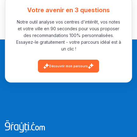
باش تقدر تساعد الناس
Votre avenir en 3 questions
يلقاو التوازن من الدّاخل
ومن الخارج، بشرى
Notre outil analyse vos centres d'intérêt, vos notes
أمسكين بنات مسارها
et votre ville en 90 secondes pour vous proposer
des recommandations 100% personnalisées.
خطوة بخطوة - مترجم
القراية و الخدمة فمجال
Essayez-le gratuitement - votre parcours idéal est à
تقويم البصر مع المختصّة
un clic !
مريم الزواكي
Découvrir mon parcours
مسار عبد العزيز فتيشي،
المبدع فمجال الديكور و
النحت اللي كيحلم يحيي
أكادير أوفلا
سقطت فالباك و سنة
2011 بدّلاتني بزّاف، مسار
إلياس أريدال، إطار
فمنظّمة دولية