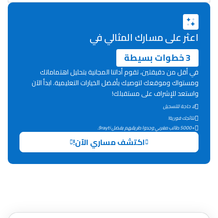
دليل المهن
ما يزيد عن 149 مهنة
اعثر على مسارك المثالي في
3 خطوات بسيطة
دليل التوجيه
في أقل من دقيقتين، تقوم أداتنا المجانية بتحليل اهتماماتك
التوجيه بالثانوي و الإعدادي
ومستواك وموقعك لتوصيك بأفضل الخيارات التعليمية. ابدأ الآن
واستعد للإشراف على مستقبلك!
لا حاجة للتسجيل
نتائجك فورية!
+5000 طالب مغربي وجدوا طريقهم بفضل 9rayti.
اكتشف مساري الآن!
Ki Derti Liha