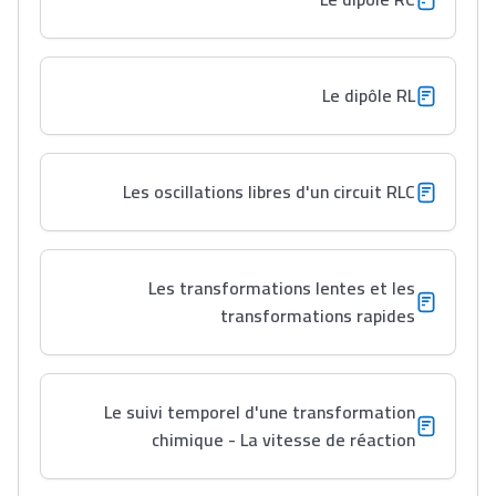
Lycée Maroc
Le dipôle RL
التعليم الثانوي التأهيلي
Les oscillations libres d'un circuit RLC
Collège au Maroc
التعليم الثانوي الإعدادي
Les transformations lentes et les
Post-Bac
transformations rapides
+ de 78 Sujets
Le suivi temporel d'une transformation
Interviews/Vidéos
chimique - La vitesse de réaction
+ de 89 Interviews/Vidéos