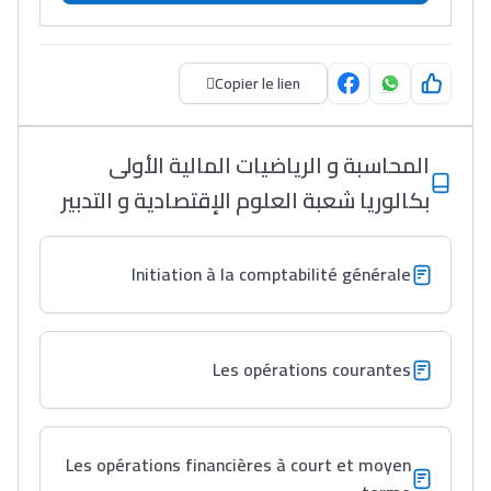
فمنظّمة دولية
مهنة التّرجمة، العمل
التّطوّعي، التّشبيك و
Copier le lien
أشياء أخرى مع مامودو
سامورا
المحاسبة و الرياضيات المالية الأولى
بطلة المغرب فالقفز
بكالوريا شعبة العلوم الإقتصادية و التدبير
الطولي، ملاك البردع
كتحكي على تجربتها
فالرّياضة و الدّراسة
Initiation à la comptabilité générale
Les opérations courantes
Les opérations financières à court et moyen