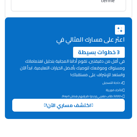
terme
اعثر على مسارك المثالي في
3 خطوات بسيطة
في أقل من دقيقتين، تقوم أداتنا المجانية بتحليل اهتماماتك
ومستواك وموقعك لتوصيك بأفضل الخيارات التعليمية. ابدأ الآن
واستعد للإشراف على مستقبلك!
لا حاجة للتسجيل
نتائجك فورية!
+5000 طالب مغربي وجدوا طريقهم بفضل 9rayti.
اكتشف مساري الآن!