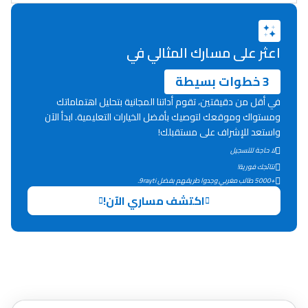
دليل المهن
ما يزيد عن 149 مهنة
اعثر على مسارك المثالي في
3 خطوات بسيطة
دليل التوجيه
في أقل من دقيقتين، تقوم أداتنا المجانية بتحليل اهتماماتك
التوجيه بالثانوي و الإعدادي
ومستواك وموقعك لتوصيك بأفضل الخيارات التعليمية. ابدأ الآن
واستعد للإشراف على مستقبلك!
لا حاجة للتسجيل
نتائجك فورية!
+5000 طالب مغربي وجدوا طريقهم بفضل 9rayti.
اكتشف مساري الآن!
Ki Derti Liha