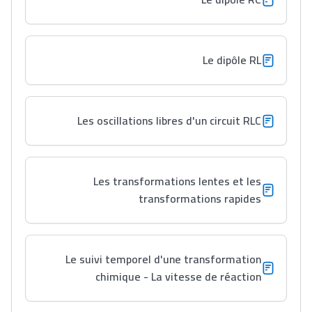
Lycée Maroc
Le dipôle RL
التعليم الثانوي التأهيلي
Les oscillations libres d'un circuit RLC
Collège au Maroc
التعليم الثانوي الإعدادي
Les transformations lentes et les
Post-Bac
transformations rapides
+ de 78 Sujets
Le suivi temporel d'une transformation
Interviews/Vidéos
chimique - La vitesse de réaction
+ de 89 Interviews/Vidéos