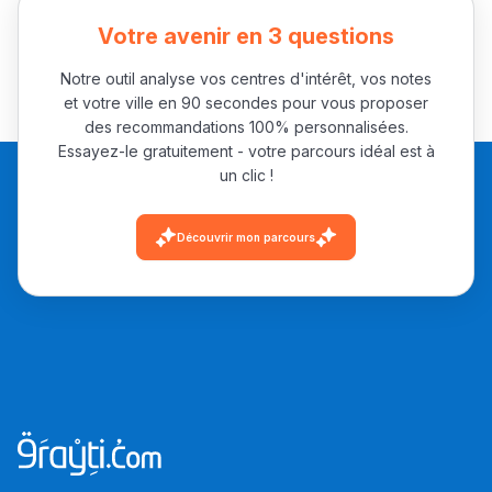
باش تقدر تساعد الناس
Votre avenir en 3 questions
يلقاو التوازن من الدّاخل
ومن الخارج، بشرى
Notre outil analyse vos centres d'intérêt, vos notes
أمسكين بنات مسارها
et votre ville en 90 secondes pour vous proposer
des recommandations 100% personnalisées.
خطوة بخطوة - مترجم
القراية و الخدمة فمجال
Essayez-le gratuitement - votre parcours idéal est à
تقويم البصر مع المختصّة
un clic !
مريم الزواكي
Découvrir mon parcours
مسار عبد العزيز فتيشي،
المبدع فمجال الديكور و
النحت اللي كيحلم يحيي
أكادير أوفلا
سقطت فالباك و سنة
2011 بدّلاتني بزّاف، مسار
إلياس أريدال، إطار
فمنظّمة دولية