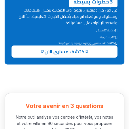
3 خطوات بسيطة
ما يزيد عن 149 مهنة
في أقل من دقيقتين، تقوم أداتنا المجانية بتحليل اهتماماتك
ومستواك وموقعك لتوصيك بأفضل الخيارات التعليمية. ابدأ الآن
دليل التوجيه
واستعد للإشراف على مستقبلك!
التوجيه بالثانوي و الإعدادي
لا حاجة للتسجيل
نتائجك فورية!
+5000 طالب مغربي وجدوا طريقهم بفضل 9rayti.
اكتشف مساري الآن!
Ki Derti Liha
Votre avenir en 3 questions
باش تقدر تساعد الناس
Notre outil analyse vos centres d'intérêt, vos notes
يلقاو التوازن من الدّاخل
et votre ville en 90 secondes pour vous proposer