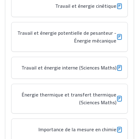
Travail et énergie cinétique
Travail et énergie potentielle de pesanteur -
Énergie mécanique
Lycée Maroc
التعليم الثانوي التأهيلي
Travail et énergie interne (Sciences Maths)
Collège au Maroc
التعليم الثانوي الإعدادي
Énergie thermique et transfert thermique
(Sciences Maths)
Post-Bac
+ de 78 Sujets
Importance de la mesure en chimie
Interviews/Vidéos