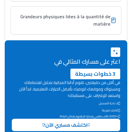
+ de 89 Interviews/Vidéos
Grandeurs physiques liées à la quantité de
matière
دليل المهن
ما يزيد عن 149 مهنة
دليل التوجيه
اعثر على مسارك المثالي في
التوجيه بالثانوي و الإعدادي
3 خطوات بسيطة
في أقل من دقيقتين، تقوم أداتنا المجانية بتحليل اهتماماتك
ومستواك وموقعك لتوصيك بأفضل الخيارات التعليمية. ابدأ الآن
واستعد للإشراف على مستقبلك!
لا حاجة للتسجيل
نتائجك فورية!
+5000 طالب مغربي وجدوا طريقهم بفضل 9rayti.
اكتشف مساري الآن!