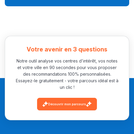
Ki Derti Liha
باش تقدر تساعد الناس
يلقاو التوازن من الدّاخل
ومن الخارج، بشرى
أمسكين بنات مسارها
Votre avenir en 3 questions
خطوة بخطوة - مترجم
القراية و الخدمة فمجال
Notre outil analyse vos centres d'intérêt, vos notes
تقويم البصر مع المختصّة
et votre ville en 90 secondes pour vous proposer
مريم الزواكي
des recommandations 100% personnalisées.
Essayez-le gratuitement - votre parcours idéal est à
un clic !
مسار عبد العزيز فتيشي،
المبدع فمجال الديكور و
Découvrir mon parcours
النحت اللي كيحلم يحيي
أكادير أوفلا
سقطت فالباك و سنة