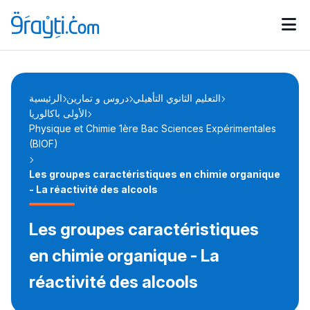
Catégories
Calendrier des concours
Annonces bourses
d'actualités
التعليم الثانوي التأهيلي
دروس و تمارين
الرئيسية
الأولى باكالوريا
Physique et Chimie 1ère Bac Sciences Expérimentales
(BIOF)
Les groupes caractéristiques en chimie organique
- La réactivité des alcools
Les groupes caractéristiques
en chimie organique - La
réactivité des alcools