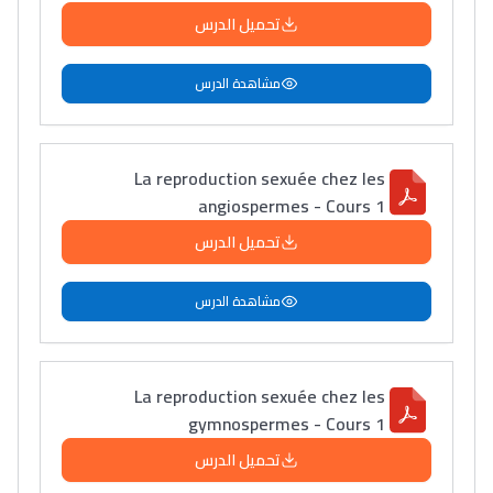
المبدع فمجال الديكور و
تحميل الدرس
النحت اللي كيحلم يحيي
أكادير أوفلا
مشاهدة الدرس
سقطت فالباك و سنة
2011 بدّلاتني بزّاف، مسار
La reproduction sexuée chez les
إلياس أريدال، إطار
angiospermes - Cours 1
فمنظّمة دولية
تحميل الدرس
مهنة التّرجمة، العمل
التّطوّعي، التّشبيك و
مشاهدة الدرس
أشياء أخرى مع مامودو
سامورا
بطلة المغرب فالقفز
La reproduction sexuée chez les
الطولي، ملاك البردع
gymnospermes - Cours 1
كتحكي على تجربتها
تحميل الدرس
فالرّياضة و الدّراسة