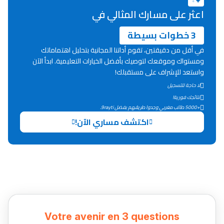
اعثر على مسارك المثالي في
3 خطوات بسيطة
في أقل من دقيقتين، تقوم أداتنا المجانية بتحليل اهتماماتك
ومستواك وموقعك لتوصيك بأفضل الخيارات التعليمية. ابدأ الآن
واستعد للإشراف على مستقبلك!
لا حاجة للتسجيل
نتائجك فورية!
+5000 طالب مغربي وجدوا طريقهم بفضل 9rayti.
اكتشف مساري الآن!
Votre avenir en 3 questions