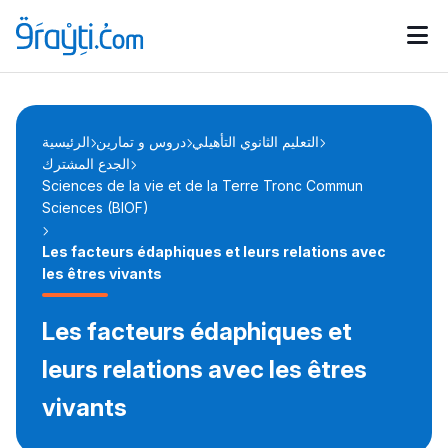
Catégories
Calendrier des concours
Annonces bourses
d'actualités
التعليم الثانوي التأهيلي
دروس و تمارين
الرئيسية
الجدع المشترك
Sciences de la vie et de la Terre Tronc Commun
Sciences (BIOF)
Les facteurs édaphiques et leurs relations avec
les êtres vivants
Les facteurs édaphiques et
leurs relations avec les êtres
vivants