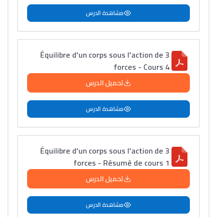
أمسكين بنات مسارها
مشاهدة الدرس
خطوة بخطوة - مترجم
القراية و الخدمة فمجال
تقويم البصر مع المختصّة
مريم الزواكي
Équilibre d'un corps sous l'action de 3
forces - Cours 4
مسار عبد العزيز فتيشي،
تحميل الدرس
المبدع فمجال الديكور و
النحت اللي كيحلم يحيي
مشاهدة الدرس
أكادير أوفلا
سقطت فالباك و سنة
2011 بدّلاتني بزّاف، مسار
Équilibre d'un corps sous l'action de 3
إلياس أريدال، إطار
forces - Résumé de cours 1
فمنظّمة دولية
تحميل الدرس
مهنة التّرجمة، العمل
التّطوّعي، التّشبيك و
مشاهدة الدرس
أشياء أخرى مع مامودو