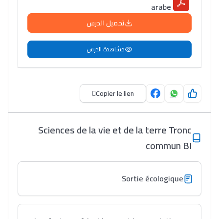
arabe
مهنة التّرجمة، العمل
تحميل الدرس
التّطوّعي، التّشبيك و
أشياء أخرى مع مامودو
مشاهدة الدرس
سامورا
بطلة المغرب فالقفز
الطولي، ملاك البردع
Copier le lien
كتحكي على تجربتها
فالرّياضة و الدّراسة
Sciences de la vie et de la terre Tronc
commun BI
Sortie écologique