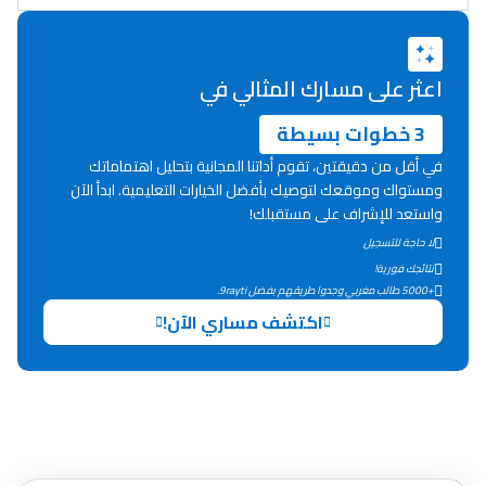
اعثر على مسارك المثالي في
3 خطوات بسيطة
في أقل من دقيقتين، تقوم أداتنا المجانية بتحليل اهتماماتك
ومستواك وموقعك لتوصيك بأفضل الخيارات التعليمية. ابدأ الآن
واستعد للإشراف على مستقبلك!
لا حاجة للتسجيل
نتائجك فورية!
+5000 طالب مغربي وجدوا طريقهم بفضل 9rayti.
اكتشف مساري الآن!