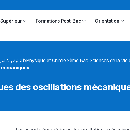
Supérieur
Formations Post-Bac
Orientation
الثانية باكالور
Physique et Chimie 2ème Bac Sciences de la Vie e
ns mécaniques
ues des oscillations mécaniqu
Les aspects énergétiques des oscillations mécaniqu