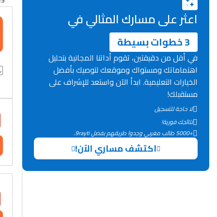
اعثر على مسارك المثالي في
3 خطوات بسيطة
في أقل من دقيقتين، تقوم أداتنا المجانية بتحليل
اهتماماتك ومستواك وموقعك لتوصيك بأفضل
الخيارات التعليمية. ابدأ الآن واستعد للإشراف على
مستقبلك!
لا حاجة للتسجيل
نتائجك فورية!
+5000 طالب مغربي وجدوا طريقهم بفضل 9rayti.
اكتشف مساري الآن!