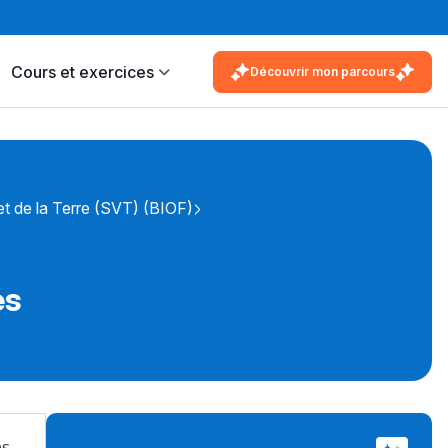
Cours et exercices
Découvrir mon parcours
t de la Terre (SVT) (BIOF)
es
es