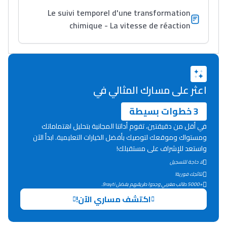
Le suivi temporel d'une transformation
chimique - La vitesse de réaction
اعثر على مسارك المثالي في
3 خطوات بسيطة
في أقل من دقيقتين، تقوم أداتنا المجانية بتحليل اهتماماتك
ومستواك وموقعك لتوصيك بأفضل الخيارات التعليمية. ابدأ الآن
واستعد للإشراف على مستقبلك!
لا حاجة للتسجيل
نتائجك فورية!
+5000 طالب مغربي وجدوا طريقهم بفضل 9rayti.
اكتشف مساري الآن!