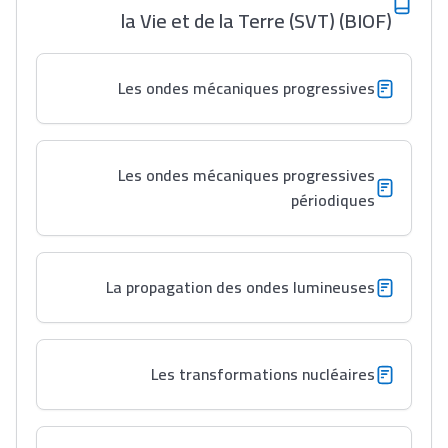
إلياس أريدال، إطار
la Vie et de la Terre (SVT) (BIOF)
فمنظّمة دولية
مهنة التّرجمة، العمل
Les ondes mécaniques progressives
التّطوّعي، التّشبيك و
أشياء أخرى مع مامودو
سامورا
Les ondes mécaniques progressives
بطلة المغرب فالقفز
périodiques
الطولي، ملاك البردع
كتحكي على تجربتها
فالرّياضة و الدّراسة
La propagation des ondes lumineuses
Les transformations nucléaires