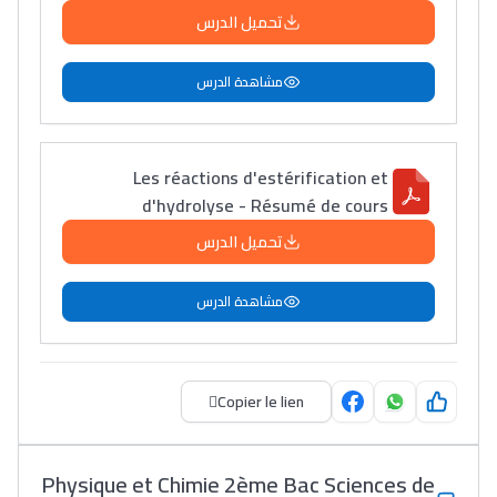
تحميل الدرس
باش تقدر تساعد الناس
مشاهدة الدرس
يلقاو التوازن من الدّاخل
ومن الخارج، بشرى
أمسكين بنات مسارها
Les réactions d'estérification et
خطوة بخطوة - مترجم
القراية و الخدمة فمجال
d'hydrolyse - Résumé de cours
تقويم البصر مع المختصّة
تحميل الدرس
مريم الزواكي
مشاهدة الدرس
مسار عبد العزيز فتيشي،
المبدع فمجال الديكور و
النحت اللي كيحلم يحيي
Copier le lien
أكادير أوفلا
سقطت فالباك و سنة
Physique et Chimie 2ème Bac Sciences de
2011 بدّلاتني بزّاف، مسار