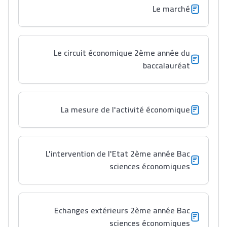
Le marché
Le circuit économique 2ème année du
baccalauréat
Ki Derti Liha
La mesure de l'activité économique
باش تقدر تساعد الناس
يلقاو التوازن من الدّاخل
L'intervention de l'Etat 2ème année Bac
ومن الخارج، بشرى
sciences économiques
أمسكين بنات مسارها
خطوة بخطوة - مترجم
القراية و الخدمة فمجال
تقويم البصر مع المختصّة
Echanges extérieurs 2ème année Bac
مريم الزواكي
sciences économiques