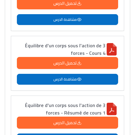
أمسكين بنات مسارها
تحميل الدرس
خطوة بخطوة - مترجم
القراية و الخدمة فمجال
تقويم البصر مع المختصّة
مشاهدة الدرس
مريم الزواكي
مسار عبد العزيز فتيشي،
Équilibre d'un corps sous l'action de 3
forces - Cours 4
المبدع فمجال الديكور و
النحت اللي كيحلم يحيي
تحميل الدرس
أكادير أوفلا
سقطت فالباك و سنة
مشاهدة الدرس
2011 بدّلاتني بزّاف، مسار
إلياس أريدال، إطار
فمنظّمة دولية
Équilibre d'un corps sous l'action de 3
forces - Résumé de cours 1
مهنة التّرجمة، العمل
التّطوّعي، التّشبيك و
تحميل الدرس
أشياء أخرى مع مامودو