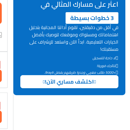
اعثر على مسارك المثالي في
3 خطوات بسيطة
في أقل من دقيقتين، تقوم أداتنا المجانية بتحليل
اهتماماتك ومستواك وموقعك لتوصيك بأفضل
الخيارات التعليمية. ابدأ الآن واستعد للإشراف على
مستقبلك!
لا حاجة للتسجيل
نتائجك فورية!
+5000 طالب مغربي وجدوا طريقهم بفضل 9rayti.
اكتشف مساري الآن!