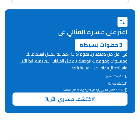
دليل المهن
ما يزيد عن 149 مهنة
اعثر على مسارك المثالي في
دليل التوجيه
3 خطوات بسيطة
في أقل من دقيقتين، تقوم أداتنا المجانية بتحليل اهتماماتك
التوجيه بالثانوي و الإعدادي
ومستواك وموقعك لتوصيك بأفضل الخيارات التعليمية. ابدأ الآن
واستعد للإشراف على مستقبلك!
لا حاجة للتسجيل
نتائجك فورية!
+5000 طالب مغربي وجدوا طريقهم بفضل 9rayti.
اكتشف مساري الآن!
Ki Derti Liha