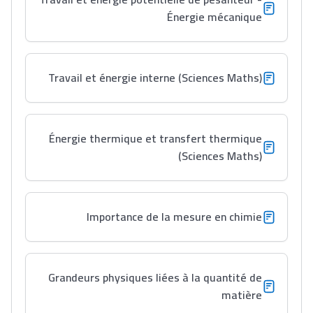
Énergie mécanique
Lycée Maroc
Travail et énergie interne (Sciences Maths)
التعليم الثانوي التأهيلي
Collège au Maroc
Énergie thermique et transfert thermique
(Sciences Maths)
التعليم الثانوي الإعدادي
Post-Bac
Importance de la mesure en chimie
+ de 78 Sujets
Interviews/Vidéos
Grandeurs physiques liées à la quantité de
+ de 89 Interviews/Vidéos
matière