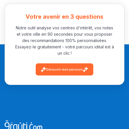
باش تقدر تساعد الناس
يلقاو التوازن من الدّاخل
Votre avenir en 3 questions
ومن الخارج، بشرى
Notre outil analyse vos centres d'intérêt, vos notes
أمسكين بنات مسارها
et votre ville en 90 secondes pour vous proposer
خطوة بخطوة - مترجم
القراية و الخدمة فمجال
des recommandations 100% personnalisées.
تقويم البصر مع المختصّة
Essayez-le gratuitement - votre parcours idéal est à
un clic !
مريم الزواكي
Découvrir mon parcours
مسار عبد العزيز فتيشي،
المبدع فمجال الديكور و
النحت اللي كيحلم يحيي
أكادير أوفلا
سقطت فالباك و سنة
2011 بدّلاتني بزّاف، مسار
إلياس أريدال، إطار