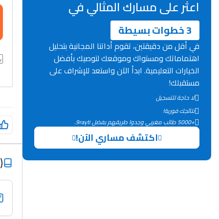
اعثر على مسارك المثالي في
3 خطوات بسيطة
في أقل من دقيقتين، تقوم أداتنا المجانية بتحليل
اهتماماتك ومستواك وموقعك لتوصيك بأفضل
الخيارات التعليمية. ابدأ الآن واستعد للإشراف على
مستقبلك!
لا حاجة للتسجيل
نتائجك فورية!
+5000 طالب مغربي وجدوا طريقهم بفضل 9rayti.
اكتشف مساري الآن!
)