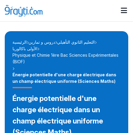
Catégories
Calendrier des concours
Annonces bourses
d'actualités
التعليم الثانوي التأهيلي
دروس و تمارين
الرئيسية
الأولى باكالوريا
Physique et Chimie 1ère Bac Sciences Expérimentales
(BIOF)
Énergie potentielle d'une charge électrique dans
un champ électrique uniforme (Sciences Maths)
Énergie potentielle d'une
charge électrique dans un
champ électrique uniforme
(Sciences Maths)