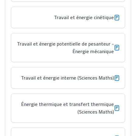
Travail et énergie cinétique
Travail et énergie potentielle de pesanteur -
Énergie mécanique
Lycée Maroc
التعليم الثانوي التأهيلي
Travail et énergie interne (Sciences Maths)
Collège au Maroc
التعليم الثانوي الإعدادي
Énergie thermique et transfert thermique
Post-Bac
(Sciences Maths)
+ de 78 Sujets