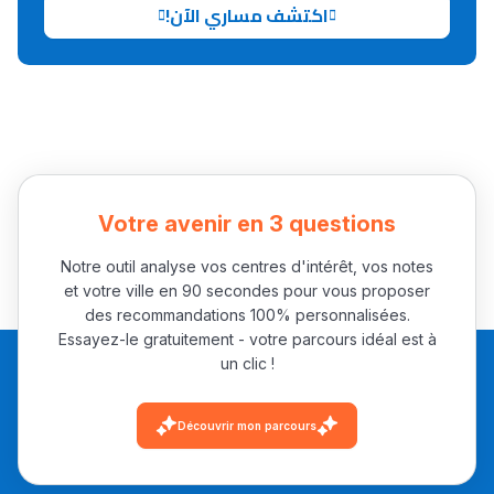
اكتشف مساري الآن!
Ki Derti Liha
باش تقدر تساعد الناس
يلقاو التوازن من الدّاخل
ومن الخارج، بشرى
أمسكين بنات مسارها
Votre avenir en 3 questions
خطوة بخطوة - مترجم
القراية و الخدمة فمجال
تقويم البصر مع المختصّة
Notre outil analyse vos centres d'intérêt, vos notes
مريم الزواكي
et votre ville en 90 secondes pour vous proposer
des recommandations 100% personnalisées.
Essayez-le gratuitement - votre parcours idéal est à
مسار عبد العزيز فتيشي،
un clic !
المبدع فمجال الديكور و
النحت اللي كيحلم يحيي
Découvrir mon parcours
أكادير أوفلا
سقطت فالباك و سنة