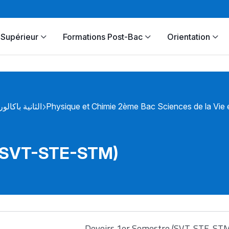
Supérieur
Formations Post-Bac
Orientation
الثانية باكالور
Physique et Chimie 2ème Bac Sciences de la Vie e
 (SVT-STE-STM)
Devoirs 1er Semestre (SVT-STE-ST