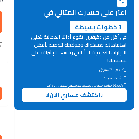
اعثر على مسارك المثالي في
3 خطوات بسيطة
في أقل من دقيقتين، تقوم أداتنا المجانية بتحليل
اهتماماتك ومستواك وموقعك لتوصيك بأفضل
الخيارات التعليمية. ابدأ الآن واستعد للإشراف على
مستقبلك!
لا حاجة للتسجيل
نتائجك فورية!
+5000 طالب مغربي وجدوا طريقهم بفضل 9rayti.
اكتشف مساري الآن!