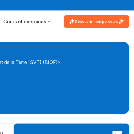
Cours et exercices
Découvrir mon parcours
t de la Terre (SVT) (BIOF)
M)