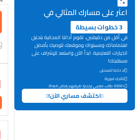
اعثر على مسارك المثالي في
3 خطوات بسيطة
في أقل من دقيقتين، تقوم أداتنا المجانية بتحليل
اهتماماتك ومستواك وموقعك لتوصيك بأفضل
الخيارات التعليمية. ابدأ الآن واستعد للإشراف على
مستقبلك!
لا حاجة للتسجيل
نتائجك فورية!
+5000 طالب مغربي وجدوا طريقهم بفضل 9rayti.
اكتشف مساري الآن!