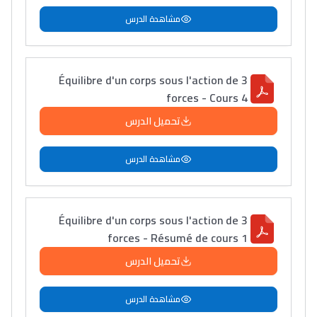
أمسكين بنات مسارها
مشاهدة الدرس
خطوة بخطوة - مترجم
القراية و الخدمة فمجال
تقويم البصر مع المختصّة
مريم الزواكي
Équilibre d'un corps sous l'action de 3
forces - Cours 4
مسار عبد العزيز فتيشي،
تحميل الدرس
المبدع فمجال الديكور و
النحت اللي كيحلم يحيي
مشاهدة الدرس
أكادير أوفلا
سقطت فالباك و سنة
2011 بدّلاتني بزّاف، مسار
Équilibre d'un corps sous l'action de 3
إلياس أريدال، إطار
forces - Résumé de cours 1
فمنظّمة دولية
تحميل الدرس
مهنة التّرجمة، العمل
التّطوّعي، التّشبيك و
مشاهدة الدرس
أشياء أخرى مع مامودو