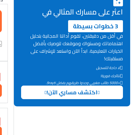
اعثر على مسارك المثالي في
3 خطوات بسيطة
في أقل من دقيقتين، تقوم أداتنا المجانية بتحليل
اهتماماتك ومستواك وموقعك لتوصيك بأفضل
الخيارات التعليمية. ابدأ الآن واستعد للإشراف على
مستقبلك!
لا حاجة للتسجيل
نتائجك فورية!
+5000 طالب مغربي وجدوا طريقهم بفضل 9rayti.
اكتشف مساري الآن!