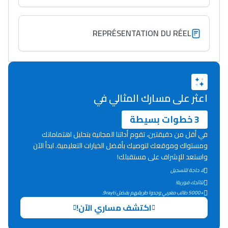
الطولي، ملاك البردع
كتحكي على تجربتها
فالرّياضة و الدّراسة
REPRÉSENTATION DU RÉEL
اعثر على مسارك المثالي في
3 خطوات بسيطة
في أقل من دقيقتين، تقوم أداتنا المجانية بتحليل اهتماماتك
ومستواك وموقعك لتوصيك بأفضل الخيارات التعليمية. ابدأ الآن
واستعد للإشراف على مستقبلك!
لا حاجة للتسجيل
نتائجك فورية!
+5000 طالب مغربي وجدوا طريقهم بفضل 9rayti.
اكتشف مساري الآن!