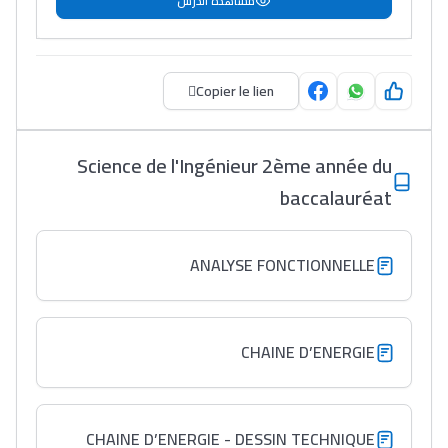
مشاهدة الدرس
Copier le lien
Science de l'Ingénieur 2ème année du
baccalauréat
Ki Derti Liha
ANALYSE FONCTIONNELLE
باش تقدر تساعد الناس
يلقاو التوازن من الدّاخل
ومن الخارج، بشرى
CHAINE D’ENERGIE
أمسكين بنات مسارها
خطوة بخطوة - مترجم
القراية و الخدمة فمجال
تقويم البصر مع المختصّة
CHAINE D’ENERGIE - DESSIN TECHNIQUE