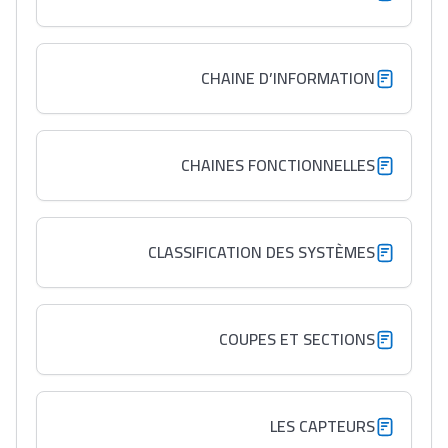
مريم الزواكي
مسار عبد العزيز فتيشي،
CHAINE D’INFORMATION
المبدع فمجال الديكور و
النحت اللي كيحلم يحيي
أكادير أوفلا
CHAINES FONCTIONNELLES
سقطت فالباك و سنة
2011 بدّلاتني بزّاف، مسار
إلياس أريدال، إطار
CLASSIFICATION DES SYSTÈMES
فمنظّمة دولية
مهنة التّرجمة، العمل
التّطوّعي، التّشبيك و
COUPES ET SECTIONS
أشياء أخرى مع مامودو
سامورا
بطلة المغرب فالقفز
LES CAPTEURS