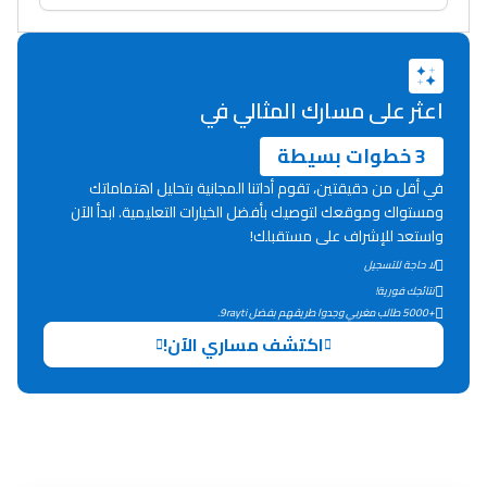
دليل المهن
ما يزيد عن 149 مهنة
اعثر على مسارك المثالي في
دليل التوجيه
3 خطوات بسيطة
في أقل من دقيقتين، تقوم أداتنا المجانية بتحليل اهتماماتك
التوجيه بالثانوي و الإعدادي
ومستواك وموقعك لتوصيك بأفضل الخيارات التعليمية. ابدأ الآن
واستعد للإشراف على مستقبلك!
لا حاجة للتسجيل
نتائجك فورية!
+5000 طالب مغربي وجدوا طريقهم بفضل 9rayti.
اكتشف مساري الآن!
Ki Derti Liha