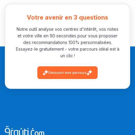
باش تقدر تساعد الناس
يلقاو التوازن من الدّاخل
Votre avenir en 3 questions
ومن الخارج، بشرى
Notre outil analyse vos centres d'intérêt, vos notes
أمسكين بنات مسارها
et votre ville en 90 secondes pour vous proposer
خطوة بخطوة - مترجم
القراية و الخدمة فمجال
des recommandations 100% personnalisées.
تقويم البصر مع المختصّة
Essayez-le gratuitement - votre parcours idéal est à
un clic !
مريم الزواكي
Découvrir mon parcours
مسار عبد العزيز فتيشي،
المبدع فمجال الديكور و
النحت اللي كيحلم يحيي
أكادير أوفلا
سقطت فالباك و سنة
2011 بدّلاتني بزّاف، مسار
إلياس أريدال، إطار