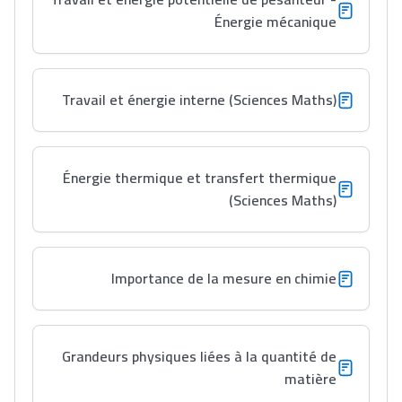
Énergie mécanique
Lycée Maroc
Travail et énergie interne (Sciences Maths)
التعليم الثانوي التأهيلي
Collège au Maroc
Énergie thermique et transfert thermique
(Sciences Maths)
التعليم الثانوي الإعدادي
Post-Bac
Importance de la mesure en chimie
+ de 78 Sujets
Interviews/Vidéos
Grandeurs physiques liées à la quantité de
+ de 89 Interviews/Vidéos
matière