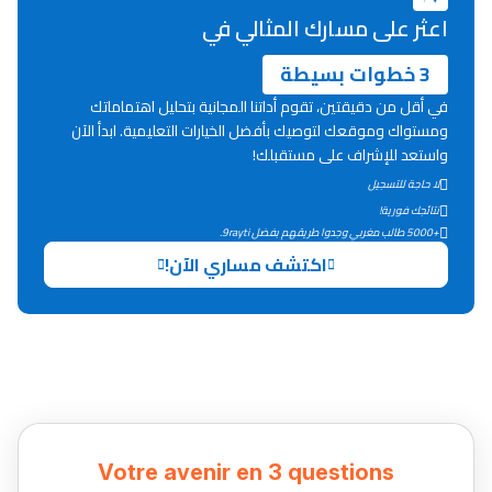
اعثر على مسارك المثالي في
3 خطوات بسيطة
في أقل من دقيقتين، تقوم أداتنا المجانية بتحليل اهتماماتك
ومستواك وموقعك لتوصيك بأفضل الخيارات التعليمية. ابدأ الآن
واستعد للإشراف على مستقبلك!
لا حاجة للتسجيل
نتائجك فورية!
+5000 طالب مغربي وجدوا طريقهم بفضل 9rayti.
اكتشف مساري الآن!
Votre avenir en 3 questions