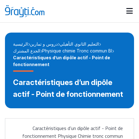
Catégories
Calendrier des concours
Annonces bourses
d'actualités
التعليم الثانوي التأهيلي
دروس و تمارين
الرئيسية
الجدع المشترك
Physique chimie Tronc commun BI
Caractéristiques d’un dipôle actif - Point de
fonctionnement
Caractéristiques d’un dipôle
actif - Point de fonctionnement
Caractéristiques d’un dipôle actif - Point de
fonctionnement Physique Chimie tronc commun