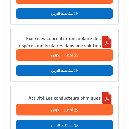
التّطوّعي، التّشبيك و
مشاهدة الدرس
أشياء أخرى مع مامودو
سامورا
بطلة المغرب فالقفز
Exercices Concentration molaire des
الطولي، ملاك البردع
espèces moléculaires dans une solution
كتحكي على تجربتها
تحميل الدرس
فالرّياضة و الدّراسة
مشاهدة الدرس
Activité Les conducteurs ohmiques
تحميل الدرس
مشاهدة الدرس