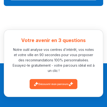
Collège au Maroc
التعليم الثانوي الإعدادي
Post-Bac
+ de 78 Sujets
Votre avenir en 3 questions
Notre outil analyse vos centres d'intérêt, vos notes
Interviews/Vidéos
et votre ville en 90 secondes pour vous proposer
+ de 89 Interviews/Vidéos
des recommandations 100% personnalisées.
Essayez-le gratuitement - votre parcours idéal est à
un clic !
دليل المهن
Découvrir mon parcours
ما يزيد عن 149 مهنة
دليل التوجيه