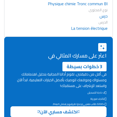
Physique chimie Tronc commun BI
نوع المحتوى
درس
الدرس
La tension électrique
اعثر على مسارك المثالي في
3 خطوات بسيطة
في أقل من دقيقتين، تقوم أداتنا المجانية بتحليل اهتماماتك
ومستواك وموقعك لتوصيك بأفضل الخيارات التعليمية. ابدأ الآن
واستعد للإشراف على مستقبلك!
لا حاجة للتسجيل
Lycée Maroc
نتائجك فورية!
+5000 طالب مغربي وجدوا طريقهم بفضل 9rayti.
التعليم الثانوي التأهيلي
اكتشف مساري الآن!