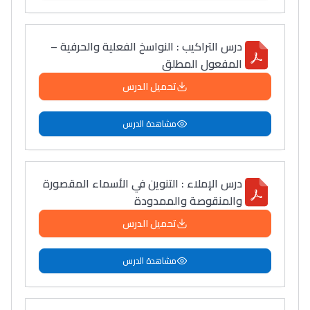
درس التراكيب : النواسخ الفعلية والحرفية –
المفعول المطلق
تحميل الدرس
مشاهدة الدرس
Ki Derti Liha
درس الإملاء : التنوين في الأسماء المقصورة
والمنقوصة والممدودة
باش تقدر تساعد الناس
يلقاو التوازن من الدّاخل
تحميل الدرس
ومن الخارج، بشرى
أمسكين بنات مسارها
مشاهدة الدرس
خطوة بخطوة - مترجم
القراية و الخدمة فمجال
تقويم البصر مع المختصّة