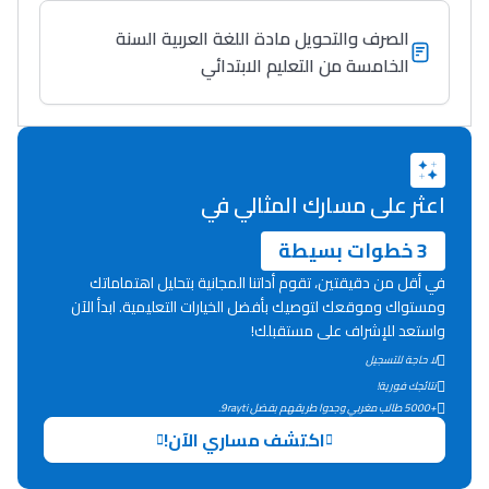
الصرف والتحويل مادة اللغة العربية السنة
الخامسة من التعليم الابتدائي
اعثر على مسارك المثالي في
3 خطوات بسيطة
في أقل من دقيقتين، تقوم أداتنا المجانية بتحليل اهتماماتك
ومستواك وموقعك لتوصيك بأفضل الخيارات التعليمية. ابدأ الآن
واستعد للإشراف على مستقبلك!
لا حاجة للتسجيل
نتائجك فورية!
+5000 طالب مغربي وجدوا طريقهم بفضل 9rayti.
اكتشف مساري الآن!