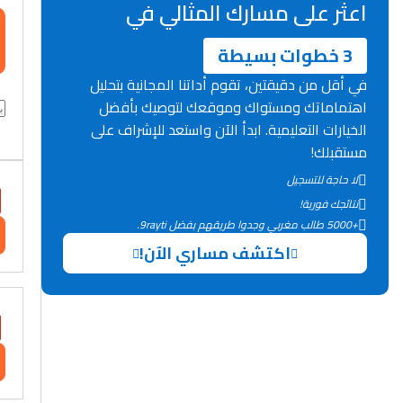
اعثر على مسارك المثالي في
3 خطوات بسيطة
في أقل من دقيقتين، تقوم أداتنا المجانية بتحليل
اهتماماتك ومستواك وموقعك لتوصيك بأفضل
الخيارات التعليمية. ابدأ الآن واستعد للإشراف على
مستقبلك!
لا حاجة للتسجيل
نتائجك فورية!
+5000 طالب مغربي وجدوا طريقهم بفضل 9rayti.
اكتشف مساري الآن!