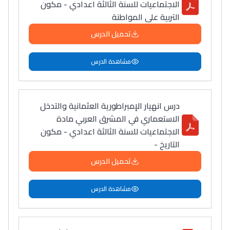
أمسكين بنات مسارها
الاجتماعيات للسنة الثالثة اعدادي - مكون
خطوة بخطوة - مترجم
التربية على المواطنة
القراية و الخدمة فمجال
تقويم البصر مع المختصّة
تحميل الدرس
مريم الزواكي
مشاهدة الدرس
مسار عبد العزيز فتيشي،
المبدع فمجال الديكور و
النحت اللي كيحلم يحيي
درس انهيار الإمبراطورية العثمانية والتدخل
الاستعماري في المشرق العربي مادة
أكادير أوفلا
الاجتماعيات للسنة الثالثة اعدادي - مكون
سقطت فالباك و سنة
التاريخ -
2011 بدّلاتني بزّاف، مسار
تحميل الدرس
إلياس أريدال، إطار
فمنظّمة دولية
مشاهدة الدرس
مهنة التّرجمة، العمل
التّطوّعي، التّشبيك و
أشياء أخرى مع مامودو