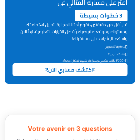
اعثر على مسارك المثالي في
ما يزيد عن 149 مهنة
3 خطوات بسيطة
في أقل من دقيقتين، تقوم أداتنا المجانية بتحليل اهتماماتك
دليل التوجيه
ومستواك وموقعك لتوصيك بأفضل الخيارات التعليمية. ابدأ الآن
واستعد للإشراف على مستقبلك!
التوجيه بالثانوي و الإعدادي
لا حاجة للتسجيل
نتائجك فورية!
+5000 طالب مغربي وجدوا طريقهم بفضل 9rayti.
اكتشف مساري الآن!
Ki Derti Liha
Votre avenir en 3 questions
باش تقدر تساعد الناس