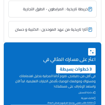
خريطة تاريخية : المرابطون - الطرق التجارية
آثارا تاريخية من عهد الموحدين : الكتبية و حسان
اعثر على مسارك المثالي في
3 خطوات بسيطة
في أقل من دقيقتين، تقوم أداتنا المجانية بتحليل اهتماماتك
ومستواك وموقعك لتوصيك بأفضل الخيارات التعليمية. ابدأ الآن
واستعد للإشراف على مستقبلك!
لا حاجة للتسجيل
نتائجك فورية!
+5000 طالب مغربي وجدوا طريقهم بفضل 9rayti.