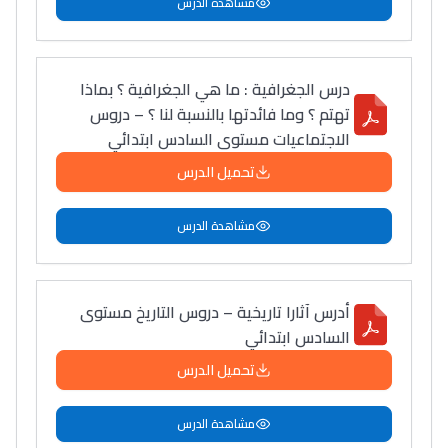
مشاهدة الدرس
2011 بدّلاتني بزّاف، مسار
إلياس أريدال، إطار
فمنظّمة دولية
درس الجغرافية : ما هي الجغرافية ؟ بماذا
مهنة التّرجمة، العمل
تهتم ؟ وما فائدتها بالنسبة لنا ؟ – دروس
الاجتماعيات مستوى السادس ابتدائي
التّطوّعي، التّشبيك و
أشياء أخرى مع مامودو
تحميل الدرس
سامورا
بطلة المغرب فالقفز
مشاهدة الدرس
الطولي، ملاك البردع
كتحكي على تجربتها
فالرّياضة و الدّراسة
أدرس آثارا تاريخية – دروس التاريخ مستوى
السادس ابتدائي
تحميل الدرس
مشاهدة الدرس