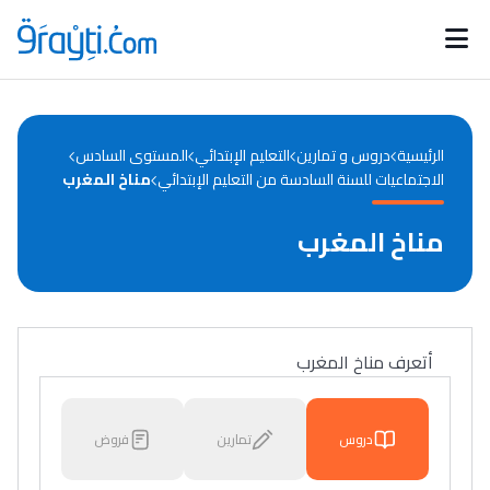
Catégories
Calendrier des concours
Annonces bourses
d'actualités
الرئيسية
دروس و تمارين
التعليم الإبتدائي
المستوى السادس
الاجتماعيات للسنة السادسة من التعليم الإبتدائي
مناخ المغرب
مناخ المغرب
أتعرف مناخ المغرب
دروس
تمارين
فروض