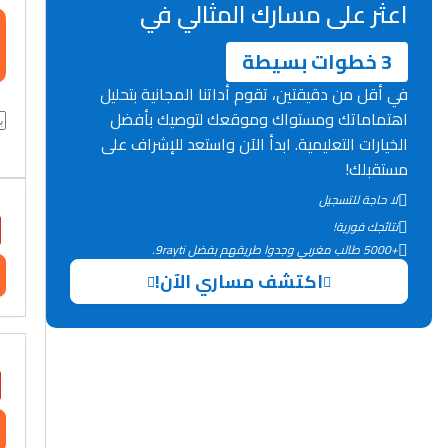
اعثر على مسارك المثالي في
3 خطوات بسيطة
في أقل من دقيقتين، تقوم أداتنا المجانية بتحليل
اهتماماتك ومستواك وموقعك لتوصيك بأفضل
الخيارات التعليمية. ابدأ الآن واستعد للإشراف على
مستقبلك!
لا حاجة للتسجيل
نتائجك فورية!
+5000 طالب مغربي وجدوا طريقهم بفضل 9rayti.
اكتشف مساري الآن!